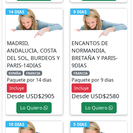
14 DIAS
9 DIAS
MADRID,
ENCANTOS DE
ANDALUCIA, COSTA
NORMANDIA,
DEL SOL, BURDEOS Y
BRETAÑA Y PARIS-
PARIS-14DIAS
9DIAS
ESPAÑA
FRANCIA
FRANCIA
Paquete por 14 dias
Paquete por 9 dias
Incluye
Incluye
Desde USD$2905
Desde USD$2580
Lo Quiero
Lo Quiero
10 DIAS
5 DIAS