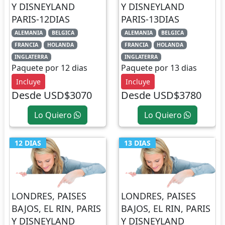
Y DISNEYLAND
Y DISNEYLAND
PARIS-12DIAS
PARIS-13DIAS
ALEMANIA
BELGICA
ALEMANIA
BELGICA
FRANCIA
HOLANDA
FRANCIA
HOLANDA
INGLATERRA
INGLATERRA
Paquete por 12 dias
Paquete por 13 dias
Incluye
Incluye
Desde USD$3070
Desde USD$3780
Lo Quiero
Lo Quiero
12 DIAS
13 DIAS
LONDRES, PAISES
LONDRES, PAISES
BAJOS, EL RIN, PARIS
BAJOS, EL RIN, PARIS
Y DISNEYLAND
Y DISNEYLAND