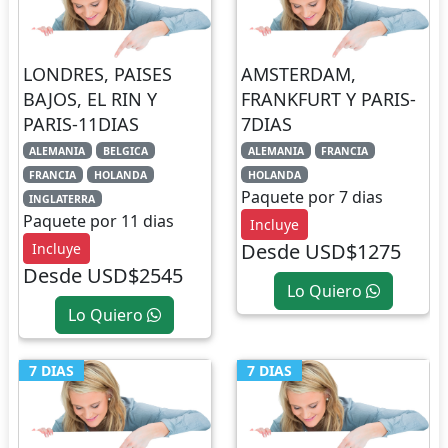
LONDRES, PAISES
AMSTERDAM,
BAJOS, EL RIN Y
FRANKFURT Y PARIS-
PARIS-11DIAS
7DIAS
ALEMANIA
BELGICA
ALEMANIA
FRANCIA
FRANCIA
HOLANDA
HOLANDA
Paquete por 7 dias
INGLATERRA
Paquete por 11 dias
Incluye
Desde USD$1275
Incluye
Desde USD$2545
Lo Quiero
Lo Quiero
7 DIAS
7 DIAS