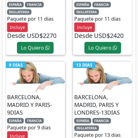
ESPAÑA
FRANCIA
ESPAÑA
FRANCIA
INGLATERRA
INGLATERRA
Paquete por 11 dias
Paquete por 11 dias
Incluye
Incluye
Desde USD$2270
Desde USD$2420
Lo Quiero
Lo Quiero
9 DIAS
13 DIAS
BARCELONA,
BARCELONA,
MADRID Y PARIS-
MADRID, PARIS Y
9DIAS
LONDRES-13DIAS
ESPAÑA
FRANCIA
ESPAÑA
FRANCIA
Paquete por 9 dias
INGLATERRA
Paquete por 13 dias
Incluye