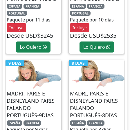
ESPAÑA
FRANCIA
ESPAÑA
FRANCIA
PORTUGAL
PORTUGAL
Paquete por 11 dias
Paquete por 10 dias
Incluye
Incluye
Desde USD$3245
Desde USD$2535
Lo Quiero
Lo Quiero
9 DIAS
8 DIAS
MADRI, PARIS E
MADRI, PARIS E
DISNEYLAND PARIS
DISNEYLAND PARIS
FALANDO
FALANDO
PORTUGUÊS-9DIAS
PORTUGUÊS-8DIAS
ESPAÑA
FRANCIA
ESPAÑA
FRANCIA
Paquete por 9 dias
Paquete por 8 dias