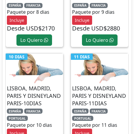
ESPAÑA
FRANCIA
ESPAÑA
FRANCIA
Paquete por 8 dias
Paquete por 9 dias
Incluye
Incluye
Desde USD$2170
Desde USD$2880
Lo Quiero
Lo Quiero
10 DIAS
11 DIAS
LISBOA, MADRID,
LISBOA, MADRID,
PARIS Y DISNEYLAND
PARIS Y DISNEYLAND
PARIS-10DIAS
PARIS-11DIAS
ESPAÑA
FRANCIA
ESPAÑA
FRANCIA
PORTUGAL
PORTUGAL
Paquete por 10 dias
Paquete por 11 dias
Incluye
Incluye