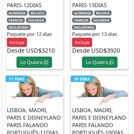
PARIS-12DIAS
PARIS-13DIAS
ALEMANIA
BELGICA
ALEMANIA
BELGICA
FRANCIA
HOLANDA
FRANCIA
HOLANDA
INGLATERRA
INGLATERRA
Paquete por 12 dias
Paquete por 13 dias
Incluye
Incluye
Desde USD$3210
Desde USD$3920
Lo Quiero
Lo Quiero
11 DIAS
10 DIAS
LISBOA, MADRI,
LISBOA, MADRI,
PARIS E DISNEYLAND
PARIS E DISNEYLAND
PARIS FALANDO
PARIS FALANDO
PORTUGUÊS-11DIAS
PORTUGUÊS-10DIAS