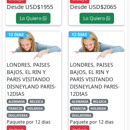
Desde USD$1955
Desde USD$2065
Lo Quiero
Lo Quiero
12 DIAS
12 DIAS
LONDRES, PAISES
LONDRES, PAISES
BAJOS, EL RIN Y
BAJOS, EL RIN Y
PARIS VISITANDO
PARIS VISITANDO
DISNEYLAND PARIS-
DISNEYLAND PARIS-
12DIAS
12DIAS
ALEMANIA
BELGICA
ALEMANIA
BELGICA
FRANCIA
HOLANDA
FRANCIA
HOLANDA
INGLATERRA
INGLATERRA
Paquete por 12 dias
Paquete por 12 dias
Incluye
Incluye