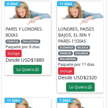
8 DIAS
11 DIAS
PARIS Y LONDRES-
LONDRES, PAISES
8DIAS
BAJOS, EL RIN Y
PARIS-11DIAS
FRANCIA
INGLATERRA
Paquete por 8 dias
ALEMANIA
BELGICA
Incluye
FRANCIA
HOLANDA
Desde USD$1880
INGLATERRA
Paquete por 11 dias
Lo Quiero
Incluye
Desde USD$2320
Lo Quiero
11 DIAS
7 DIAS