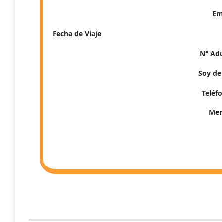
Em
Fecha de Viaje
N° Ad
Soy de
Teléf
Men