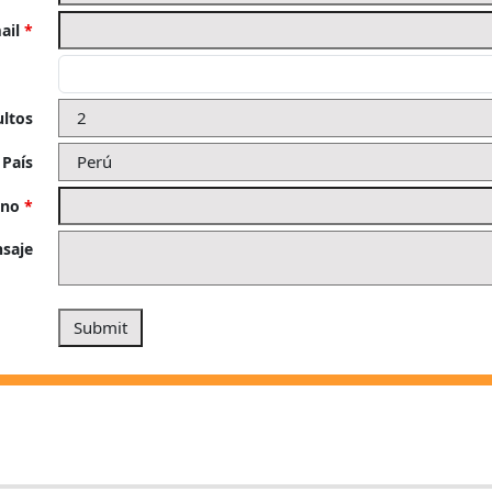
ail
*
ultos
 País
ono
*
saje