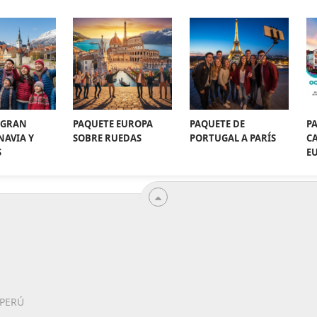
 GRAN
PAQUETE EUROPA
PAQUETE DE
P
NAVIA Y
SOBRE RUEDAS
PORTUGAL A PARÍS
CA
S
E
 PERÚ