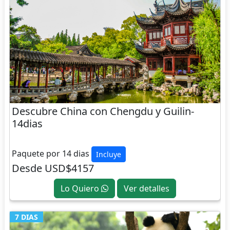
Descubre China con Chengdu y Guilin-
14dias
CHINA
Paquete por 14 dias
Incluye
Desde USD$4157
Lo Quiero
Ver detalles
7 DIAS