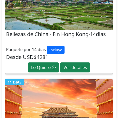
Bellezas de China - Fin Hong Kong-14dias
CHINA
Paquete por 14 dias
Incluye
Desde USD$4281
Lo Quiero
Ver detalles
11 DIAS