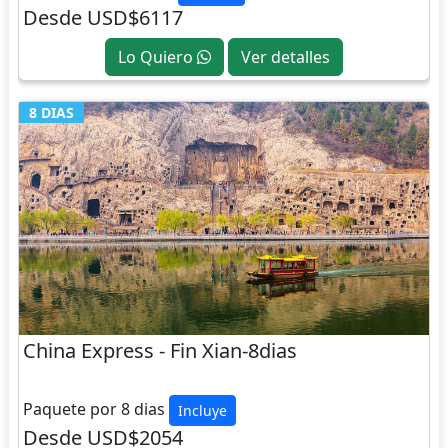
Desde USD$6117
Lo Quiero
Ver detalles
8 DIAS
China Express - Fin Xian-8dias
CHINA
Paquete por 8 dias
Incluye
Desde USD$2054