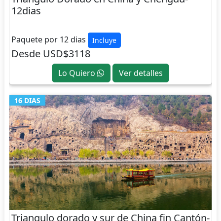
12dias
CHINA
Paquete por 12 dias
Incluye
Desde USD$3118
Lo Quiero
Ver detalles
16 DIAS
Triangulo dorado y sur de China fin Cantón-