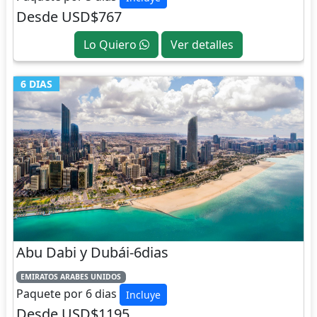
Desde USD$767
Lo Quiero
Ver detalles
6 DIAS
Abu Dabi y Dubái-6dias
EMIRATOS ARABES UNIDOS
Paquete por 6 dias
Incluye
Desde USD$1195