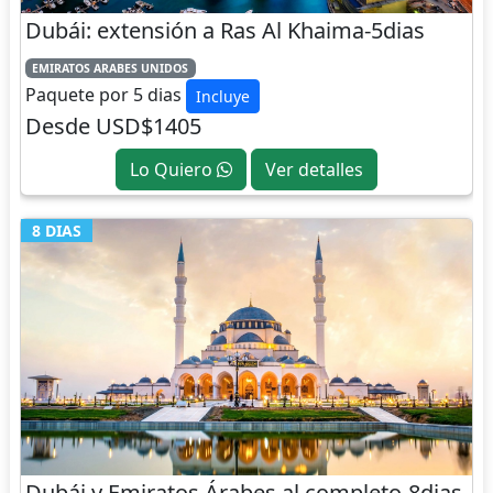
Dubái: extensión a Ras Al Khaima-5dias
EMIRATOS ARABES UNIDOS
Paquete por 5 dias
Incluye
Desde USD$1405
Lo Quiero
Ver detalles
8 DIAS
Dubái y Emiratos Árabes al completo-8dias