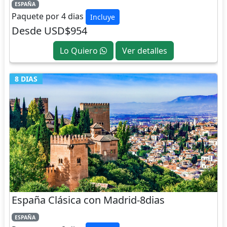
ESPAÑA
Paquete por 4 dias
Incluye
Desde USD$954
Lo Quiero
Ver detalles
8 DIAS
España Clásica con Madrid-8dias
ESPAÑA