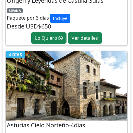
Origen y Leyendas de Castilla-3dias
ESPAÑA
Paquete por 3 dias
Incluye
Desde USD$650
Lo Quiero
Ver detalles
4 DIAS
Asturias Cielo Norteño-4dias