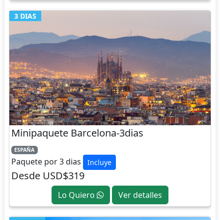
3 DIAS
Minipaquete Barcelona-3dias
ESPAÑA
Paquete por 3 dias
Incluye
Desde USD$319
Lo Quiero
Ver detalles