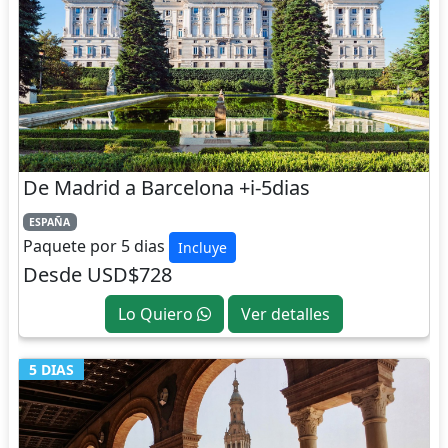
De Madrid a Barcelona +i-5dias
ESPAÑA
Paquete por 5 dias
Incluye
Desde USD$728
Lo Quiero
Ver detalles
5 DIAS