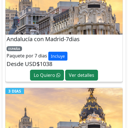
Andalucía con Madrid-7dias
ESPAÑA
Paquete por 7 dias
Incluye
Desde USD$1038
Lo Quiero
Ver detalles
3 DIAS