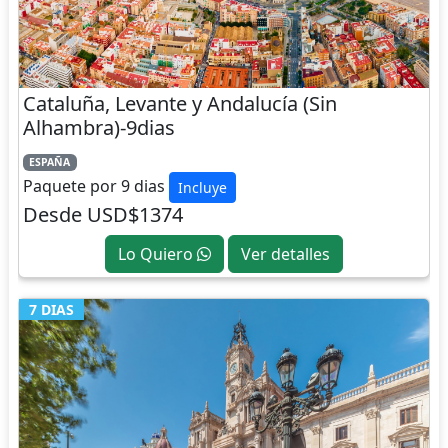
Cataluña, Levante y Andalucía (Sin
Alhambra)-9dias
ESPAÑA
Paquete por 9 dias
Incluye
Desde USD$1374
Lo Quiero
Ver detalles
7 DIAS