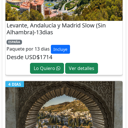
Levante, Andalucía y Madrid Slow (Sin
Alhambra)-13dias
ESPAÑA
Paquete por 13 dias
Incluye
Desde USD$1714
Lo Quiero
Ver detalles
4 DIAS