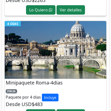
Desde USD$2265
Lo Quiero
Ver detalles
4 DIAS
Minipaquete Roma-4dias
ITALIA
Paquete por 4 dias
Incluye
Desde USD$483