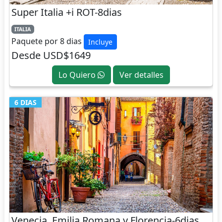
Super Italia +i ROT-8dias
ITALIA
Paquete por 8 dias
Incluye
Desde USD$1649
Lo Quiero
Ver detalles
6 DIAS
Venecia, Emilia Romana y Florencia-6dias