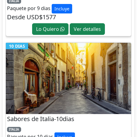
ITALIA
Paquete por 9 dias
Incluye
Desde USD$1577
Lo Quiero
Ver detalles
10 DIAS
Sabores de Italia-10dias
ITALIA
Paquete por 10 dias