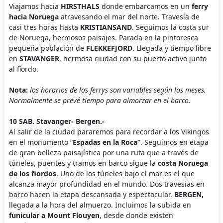
Viajamos hacia
HIRSTHALS
donde embarcamos en un
ferry
hacia Noruega
atravesando el mar del norte. Travesía de
casi tres horas hasta
KRISTIANSAND
. Seguimos la costa sur
de Noruega, hermosos paisajes. Parada en la pintoresca
pequeña población de
FLEKKEFJORD
. Llegada y tiempo libre
en
STAVANGER
, hermosa ciudad con su puerto activo junto
al fiordo.
Nota:
los horarios de los ferrys son variables según los meses.
Normalmente se prevé tiempo para almorzar en el barco.
10 SAB. Stavanger- Bergen.-
Al salir de la ciudad pararemos para recordar a los Vikingos
en el monumento “
Espadas en la Roca”
. Seguimos en etapa
de gran belleza paisajística por una ruta que a través de
túneles, puentes y tramos en barco sigue la
costa Noruega
de los fiordos
. Uno de los túneles bajo el mar es el que
alcanza mayor profundidad en el mundo. Dos travesías en
barco hacen la etapa descansada y espectacular.
BERGEN,
llegada a la hora del almuerzo. Incluimos la subida en
funicular a Mount Flouyen
, desde donde existen