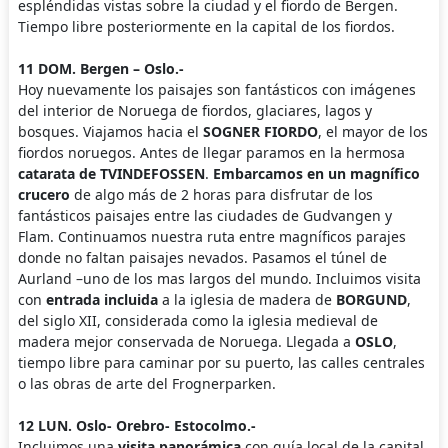
espléndidas vistas sobre la ciudad y el fiordo de Bergen.
Tiempo libre posteriormente en la capital de los fiordos.
11 DOM. Bergen – Oslo.-
Hoy nuevamente los paisajes son fantásticos con imágenes
del interior de Noruega de fiordos, glaciares, lagos y
bosques. Viajamos hacia el
SOGNER FIORDO
, el mayor de los
fiordos noruegos. Antes de llegar paramos en la hermosa
catarata de
TVINDEFOSSEN
.
Embarcamos en un magnífico
crucero
de algo más de 2 horas para disfrutar de los
fantásticos paisajes entre las ciudades de Gudvangen y
Flam. Continuamos nuestra ruta entre magníficos parajes
donde no faltan paisajes nevados. Pasamos el túnel de
Aurland –uno de los mas largos del mundo. Incluimos visita
con
entrada incluida
a la iglesia de madera de
BORGUND
,
del siglo XII, considerada como la iglesia medieval de
madera mejor conservada de Noruega. Llegada a
OSLO
,
tiempo libre para caminar por su puerto, las calles centrales
o las obras de arte del Frognerparken.
12 LUN. Oslo- Orebro- Estocolmo.-
Incluimos una
visita panorámica
con guía local de la capital