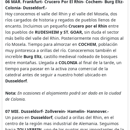
06 MAR. Frankfurt- Crucero Por El Rhin- Cochem- Burg Eltz-
Colonia- Dusseldorf.-
Hoy conocemos el valle del Rhin y el valle del Mosela, dos
ríos cargados de historia y regados de pueblos llenos de
encanto. Incluimos un pequeño
Crucero por el Rhin
entre
los pueblos de
RUDESHEIM y ST. GOAR,
sin duda el sector
más bello del valle del Rhin. Posteriormente nos dirigimos al
río Mosela. Tiempo para almorzar en
COCHEM
, población
muy pintoresca a orillas del río. Conoceremos también el
increíble
Burg Eltz
, castillo medieval rodeado de bosques
entre montañas. Llegada a
COLONIA
al final de la tarde, un
tiempo para pasear en la activa zona comercial de la
catedral antes de seguir a nuestro hotel ubicado en
Dusseldorf
.
Nota:
En ocasiones el alojamiento podrá ser dado en la ciudad
de Colonia.
07 MIE. Dusseldorf- Zollverein- Hamelin- Hannover.-
Un paseo en
Dusseldorf
, ciudad a orillas del Rhin, en el
centro de la región mas industrial de Alemania. Seguimos
hacia
ZOLLVEREIN
, uno de los puntos mas importantes de la