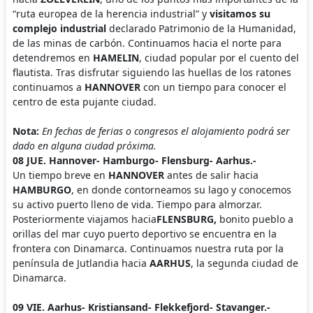
“ruta europea de la herencia industrial” y
visitamos su
complejo industrial
declarado Patrimonio de la Humanidad,
de las minas de carbón. Continuamos hacia el norte para
detendremos en
HAMELIN
, ciudad popular por el cuento del
flautista. Tras disfrutar siguiendo las huellas de los ratones
continuamos a
HANNOVER
con un tiempo para conocer el
centro de esta pujante ciudad.
Nota:
En fechas de ferias o congresos el alojamiento podrá ser
dado en alguna ciudad próxima.
08 JUE. Hannover- Hamburgo- Flensburg- Aarhus.-
Un tiempo breve en
HANNOVER
antes de salir hacia
HAMBURGO
, en donde contorneamos su lago y conocemos
su activo puerto lleno de vida. Tiempo para almorzar.
Posteriormente viajamos hacia
FLENSBURG,
bonito pueblo a
orillas del mar cuyo puerto deportivo se encuentra en la
frontera con Dinamarca. Continuamos nuestra ruta por la
península de Jutlandia hacia
AARHUS
, la segunda ciudad de
Dinamarca.
09 VIE. Aarhus- Kristiansand- Flekkefjord- Stavanger.-