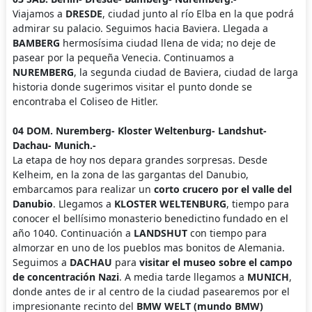
Viajamos a
DRESDE
, ciudad junto al río Elba en la que podrá
admirar su palacio. Seguimos hacia Baviera. Llegada a
BAMBERG
hermosísima ciudad llena de vida; no deje de
pasear por la pequeña Venecia. Continuamos a
NUREMBERG
, la segunda ciudad de Baviera, ciudad de larga
historia donde sugerimos visitar el punto donde se
encontraba el Coliseo de Hitler.
04 DOM. Nuremberg- Kloster Weltenburg- Landshut-
Dachau- Munich.-
La etapa de hoy nos depara grandes sorpresas. Desde
Kelheim, en la zona de las gargantas del Danubio,
embarcamos para realizar un
corto crucero por el valle del
Danubio
. Llegamos a
KLOSTER WELTENBURG
, tiempo para
conocer el bellísimo monasterio benedictino fundado en el
año 1040. Continuación a
LANDSHUT
con tiempo para
almorzar en uno de los pueblos mas bonitos de Alemania.
Seguimos a
DACHAU
para
visitar el museo sobre el campo
de concentración Nazi
. A media tarde llegamos a
MUNICH
,
donde antes de ir al centro de la ciudad pasearemos por el
impresionante recinto del
BMW WELT (mundo BMW)