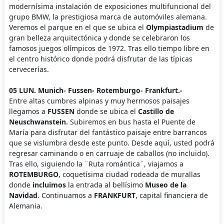
modernísima instalación de exposiciones multifuncional del
grupo BMW, la prestigiosa marca de automóviles alemana.
Veremos el parque en el que se ubica el
Olympiastadium
de
gran belleza arquitectónica y donde se celebraron los
famosos juegos olímpicos de 1972. Tras ello tiempo libre en
el centro histórico donde podrá disfrutar de las típicas
cervecerías.
05 LUN. Munich- Fussen- Rotemburgo- Frankfurt.-
Entre altas cumbres alpinas y muy hermosos paisajes
llegamos a
FUSSEN
donde se ubica el
Castillo de
Neuschwanstein.
Subiremos en bus hasta el Puente de
María para disfrutar del fantástico paisaje entre barrancos
que se vislumbra desde este punto. Desde aquí, usted podrá
regresar caminando o en carruaje de caballos (no incluido).
Tras ello, siguiendo la ¨Ruta romántica¨, viajamos a
ROTEMBURGO
, coquetísima ciudad rodeada de murallas
donde
incluimos
la entrada al bellísimo
Museo de la
Navidad
. Continuamos a
FRANKFURT
, capital financiera de
Alemania.