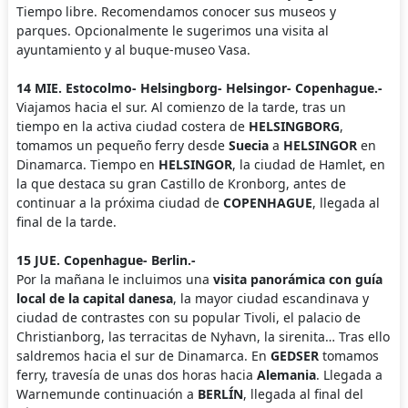
Tiempo libre. Recomendamos conocer sus museos y
parques. Opcionalmente le sugerimos una visita al
ayuntamiento y al buque-museo Vasa.
14 MIE. Estocolmo- Helsingborg- Helsingor- Copenhague.-
Viajamos hacia el sur. Al comienzo de la tarde, tras un
tiempo en la activa ciudad costera de
HELSINGBORG
,
tomamos un pequeño ferry desde
Suecia
a
HELSINGOR
en
Dinamarca. Tiempo en
HELSINGOR
, la ciudad de Hamlet, en
la que destaca su gran Castillo de Kronborg, antes de
continuar a la próxima ciudad de
COPENHAGUE
, llegada al
final de la tarde.
15 JUE. Copenhague- Berlin.-
Por la mañana le incluimos una
visita panorámica con guía
local de la capital danesa
, la mayor ciudad escandinava y
ciudad de contrastes con su popular Tivoli, el palacio de
Christianborg, las terracitas de Nyhavn, la sirenita… Tras ello
saldremos hacia el sur de Dinamarca. En
GEDSER
tomamos
ferry, travesía de unas dos horas hacia
Alemania
. Llegada a
Warnemunde continuación a
BERLÍN
, llegada al final del