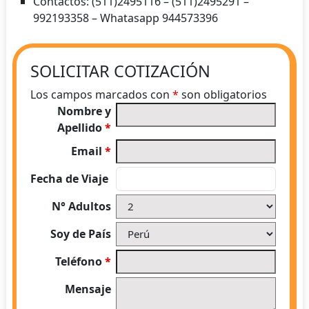
Contactos: (511)2495116 – (511)2495291 –
992193358 – Whatasapp 944573396
SOLICITAR COTIZACIÓN
Los campos marcados con
*
son obligatorios
Nombre y
Apellido
*
Email
*
Fecha de Viaje
N° Adultos
Soy de País
Teléfono
*
Mensaje