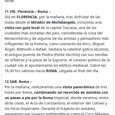
tarde.
11 VIE. Florencia – Roma .-
Día en
FLORENCIA
, por la mañana, tras disfrutar de las
vistas desde el
Mirador de Michelangelo,
incluimos una
visita con guía local
de la capital Toscana, una de las
ciudades más visitadas del pais, considerada la cuna del
Renacimiento y de algunos de los artistas y pensadores más
influyentes de la historia, como Leonardo da Vinci, Miguel
Ángel, Botticelli o Rafael. Destaca la catedral gótica (duomo),
el antiguo puente de Piedra (Ponte Vecchio) con sus tiendas
de orfebres y la plaza de la Signoria -el corazon politico de la
ciudad con el ayuntamiento en edificio medieval. Sobre las
16.30 hrs salimos hacia
ROMA
. Llegada al final del día.
12 SAB. Roma .-
Por la mañana, realizaremos una
visita panorámica
de tres
horas por Roma,
combinando un recorrido en autobús con
un paseo a pie por la Roma
Imperial, donde veremos, entre
otras cosas, el Arco de Constantino, el exterior del Coliseo y
los Foros Imperiales. Durante el trayecto en autobús,
pasaremos por lugares emblemáticos como el Circo Máximo,