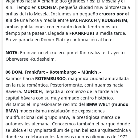
Viajamos hacia Alemania: dos grandes ríos: El Mosela y el
Rin. Tiempo en
COCHEM
, pequeña ciudad muy pintoresca a
orillas del río Mosela. Incluimos un pequeño
crucero por el
Rin
de una hora y media entre
BACHARACH
y
RUDESHEIM
,
ambas poblaciones con encanto donde tendremos un
tiempo para pasear. Llegada a
FRANKFURT
a media tarde.
Breve parada en Romer Platz y continuación al hotel.
NOTA:
En invierno el crucero por el Rin realiza el trayecto
Oberwersel-Rudesheim.
06 DOM. Frankfurt – Rotemburgo – Múnich .-
Salimos hacia
ROTEMBURGO
, magnífica ciudad amurallada
en la ruta romántica. Posteriormente, continuamos hacia
Baviera.
MUNICH
, llegada al comienzo de la tarde a la
capital bávara con su muy animado centro histórico.
Visitamos el impresionante recinto del
BMW WELT (mundo
BMW)
modernísima instalación de exposiciones
multifuncional del grupo BMW, la prestigiosa marca de
automóviles alemana. Conocemos también el parque donde
se ubica el Olympiastadium de gran belleza arquitectónica y
donde se celebraron los famosos juegos olímpicos de 1972.