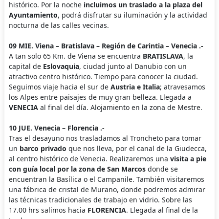
histórico. Por la noche
incluimos un traslado a la plaza del
Ayuntamiento
, podrá disfrutar su iluminación y la actividad
nocturna de las calles vecinas.
09 MIE. Viena – Bratislava – Región de Carintia – Venecia .-
A tan solo 65 Km. de Viena se encuentra
BRATISLAVA
, la
capital de
Eslovaquia
, ciudad junto al Danubio con un
atractivo centro histórico. Tiempo para conocer la ciudad.
Seguimos viaje hacia el sur de
Austria e Italia
; atravesamos
los Alpes entre paisajes de muy gran belleza. Llegada a
VENECIA
al final del día. Alojamiento en la zona de Mestre.
10 JUE. Venecia – Florencia .-
Tras el desayuno nos trasladamos al Troncheto para tomar
un
barco privado
que nos lleva, por el canal de la Giudecca,
al centro histórico de Venecia. Realizaremos una
visita a pie
con guía local por la zona de San Marcos
donde se
encuentran la Basílica o el Campanile. También visitaremos
una fábrica de cristal de Murano, donde podremos admirar
las técnicas tradicionales de trabajo en vidrio. Sobre las
17.00 hrs salimos hacia
FLORENCIA
. Llegada al final de la