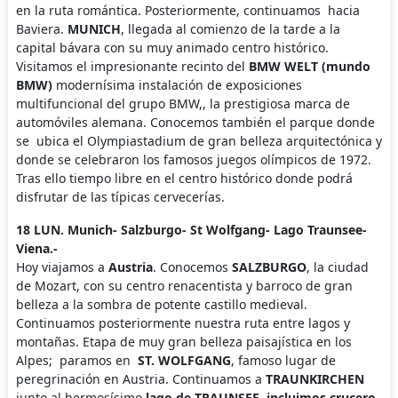
en la ruta romántica. Posteriormente, continuamos hacia
Baviera.
MUNICH
, llegada al comienzo de la tarde a la
capital bávara con su muy animado centro histórico.
Visitamos el impresionante recinto del
BMW WELT (mundo
BMW)
modernísima instalación de exposiciones
multifuncional del grupo BMW,, la prestigiosa marca de
automóviles alemana. Conocemos también el parque donde
se ubica el Olympiastadium de gran belleza arquitectónica y
donde se celebraron los famosos juegos olímpicos de 1972.
Tras ello tiempo libre en el centro histórico donde podrá
disfrutar de las típicas cervecerías.
18 LUN. Munich- Salzburgo- St Wolfgang- Lago Traunsee-
Viena.-
Hoy viajamos a
Austria
. Conocemos
SALZBURGO
, la ciudad
de Mozart, con su centro renacentista y barroco de gran
belleza a la sombra de potente castillo medieval.
Continuamos posteriormente nuestra ruta entre lagos y
montañas. Etapa de muy gran belleza paisajística en los
Alpes; paramos en
ST. WOLFGANG
, famoso lugar de
peregrinación en Austria. Continuamos a
TRAUNKIRCHEN
junto al hermosísimo
lago de TRAUNSEE
,
incluimos crucero