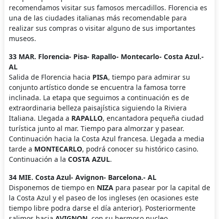
recomendamos visitar sus famosos mercadillos. Florencia es
una de las ciudades italianas más recomendable para
realizar sus compras o visitar alguno de sus importantes
museos.
33 MAR. Florencia- Pisa- Rapallo- Montecarlo- Costa Azul.-
AL
Salida de Florencia hacia
PISA
, tiempo para admirar su
conjunto artístico donde se encuentra la famosa torre
inclinada. La etapa que seguimos a continuación es de
extraordinaria belleza paisajística siguiendo la Riviera
Italiana. Llegada a
RAPALLO
, encantadora pequeña ciudad
turística junto al mar. Tiempo para almorzar y pasear.
Continuación hacia la Costa Azul francesa. Llegada a media
tarde a
MONTECARLO
, podrá conocer su histórico casino.
Continuación a la
COSTA AZUL
.
34 MIE. Costa Azul- Avignon- Barcelona.- AL
Disponemos de tiempo en
NIZA
para pasear por la capital de
la Costa Azul y el paseo de los ingleses (en ocasiones este
tiempo libre podra darse el día anterior). Posteriormente
salimos hacia
AVIGNON
, con su hermoso nucleo