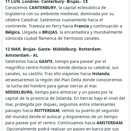
11 LUN. Londres- Canterbury- Brujas.- CE
Conocemos
CANTERBURY
, la capital eclesiástica de
Inglaterra con su ambiente medieval, dominada por su
célebre Catedral. Saldremos nuevamente hacia el
continente. Travesía en ferry hacia
Francia
y continuación a
Bélgica
. Llegada a
BRUJAS
, la encantadora y mundialmente
conocida ciudad flamenca de hermosos canales.
12 MAR. Brujas- Gante- Middelburg- Rotterdam-
Amsterdam.- AL
Saldremos hacia
GANTE
, tiempo para pasear por el
magnífico centro histórico donde destaca su catedral, sus
canales, su castillo. Tras ello viajamos hacia
Holanda
;
atravesaremos la región del Plan Delta donde conoceremos
la lucha del hombre para ganar tierras al mar.
MIDDELBURG
, tiempo para almorzar y un paseo por la
capital de la provincia de Zelanda. En tierras bajo el nivel del
mar, protegida por diques, seguimos entre interesantes
paisajes hacia
ROTTERDAM
, vemos su puerto (el segundo
del mundo) desde el autocar y disponemos de un tiempo
para pasear por el centro. Continuamos hacia
AMSTERDAM
.
Opcionalmente podrá realizar un paseo en barco por sus