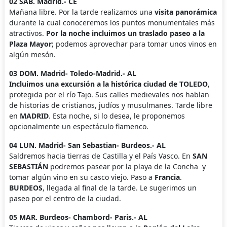
02 SAB. Madrid.- CE
Mañana libre. Por la tarde realizamos una
visita panorámica
durante la cual conoceremos los puntos monumentales más
atractivos.
Por la noche incluimos un traslado paseo a la
Plaza Mayor
; podemos aprovechar para tomar unos vinos en
algún mesón.
03 DOM. Madrid- Toledo-Madrid.- AL
Incluimos una excursión a la histórica ciudad de TOLEDO
,
protegida por el río Tajo. Sus calles medievales nos hablan
de historias de cristianos, judíos y musulmanes. Tarde libre
en
MADRID
. Esta noche, si lo desea, le proponemos
opcionalmente un espectáculo flamenco.
04 LUN. Madrid- San Sebastian- Burdeos.- AL
Saldremos hacia tierras de Castilla y el País Vasco. En
SAN
SEBASTIÁN
podremos pasear por la playa de la Concha y
tomar algún vino en su casco viejo. Paso a
Francia
.
BURDEOS
, llegada al final de la tarde. Le sugerimos un
paseo por el centro de la ciudad.
05 MAR. Burdeos- Chambord- Paris.- AL