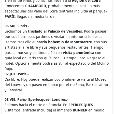
Tierras de vinos y coñac nos llevan a la
Región del Loira
.
Conocemos
CHAMBORD
, probablemente el castillo más
espectacular del Valle del Loira (entrada incluida al parque).
PARÍS
, llegada a media tarde.
06 MIE. Paris.-
Incluimos un
traslado al Palacio de Versalles
. Podrá pasear
por sus hermosos jardines o visitar su interior si lo desea.
Iremos tras ello al
barrio bohemio de Montmartre
, con sus
artistas al aire libre y sus pequeños restaurantes. Tiempo
para almorzar y continuación con
visita panorámica
con
guía local de París con guía local. Tiempo libre. Regreso al
hotel. Opcionalmente podrá asistir al espectáculo del Molino
Rojo.
07 JUE. Paris.-
Día libre. Hoy puede realizar opcionalmente visita al Museo
del Louvre y un paseo en barco por el río Sena, Barrio Latino
y Catedral.
08 VIE. Paris- Eperlecques- Londres.-
Salimos hacia el norte de Francia. En
EPERLECQUES
visitamos (entrada incluida) el inmenso
BUNKER
en medio