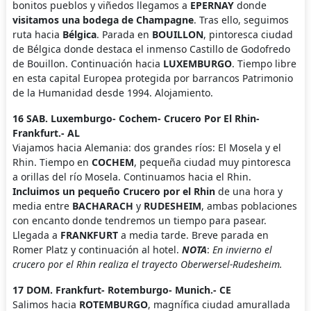
bonitos pueblos y viñedos llegamos a
EPERNAY
donde
visitamos una bodega de Champagne
. Tras ello, seguimos
ruta hacia
Bélgica
. Parada en
BOUILLON
, pintoresca ciudad
de Bélgica donde destaca el inmenso Castillo de Godofredo
de Bouillon. Continuación hacia
LUXEMBURGO
. Tiempo libre
en esta capital Europea protegida por barrancos Patrimonio
de la Humanidad desde 1994. Alojamiento.
16 SAB. Luxemburgo- Cochem- Crucero Por El Rhin-
Frankfurt.- AL
Viajamos hacia Alemania: dos grandes ríos: El Mosela y el
Rhin. Tiempo en
COCHEM
, pequeña ciudad muy pintoresca
a orillas del río Mosela. Continuamos hacia el Rhin.
Incluimos un pequeño Crucero por el Rhin
de una hora y
media entre
BACHARACH
y
RUDESHEIM
, ambas poblaciones
con encanto donde tendremos un tiempo para pasear.
Llegada a
FRANKFURT
a media tarde. Breve parada en
Romer Platz y continuación al hotel.
NOTA
:
En invierno el
crucero por el Rhin realiza el trayecto Oberwersel-Rudesheim.
17 DOM. Frankfurt- Rotemburgo- Munich.- CE
Salimos hacia
ROTEMBURGO
, magnífica ciudad amurallada