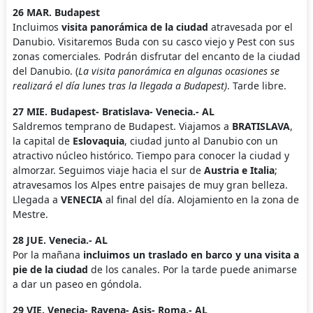
26 MAR. Budapest
Incluimos
visita panorámica de la ciudad
atravesada por el
Danubio. Visitaremos Buda con su casco viejo y Pest con sus
zonas comerciales
.
Podrán disfrutar del encanto de la ciudad
del Danubio. (
La visita panorámica en algunas ocasiones se
realizará el día lunes tras la llegada a Budapest)
. Tarde libre.
27 MIE. Budapest- Bratislava- Venecia.- AL
Saldremos temprano de Budapest. Viajamos a
BRATISLAVA
,
la capital de
Eslovaquia
, ciudad junto al Danubio con un
atractivo núcleo histórico. Tiempo para conocer la ciudad y
almorzar. Seguimos viaje hacia el sur de
Austria e Italia
;
atravesamos los Alpes entre paisajes de muy gran belleza.
Llegada a
VENECIA
al final del día. Alojamiento en la zona de
Mestre.
28 JUE. Venecia.- AL
Por la mañana
incluimos un traslado en barco y una visita a
pie de la ciudad
de los canales. Por la tarde puede animarse
a dar un paseo en góndola.
29 VIE. Venecia- Ravena- Asis- Roma.- AL