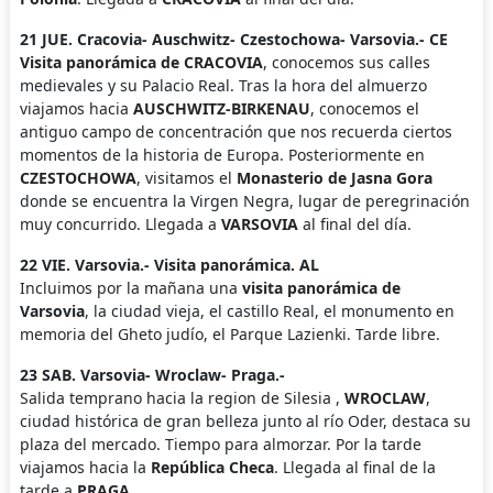
21 JUE. Cracovia- Auschwitz- Czestochowa- Varsovia.- CE
Visita panorámica de CRACOVIA
, conocemos sus calles
medievales y su Palacio Real. Tras la hora del almuerzo
viajamos hacia
AUSCHWITZ-BIRKENAU
, conocemos el
antiguo campo de concentración que nos recuerda ciertos
momentos de la historia de Europa. Posteriormente en
CZESTOCHOWA
, visitamos el
Monasterio de Jasna Gora
donde se encuentra la Virgen Negra, lugar de peregrinación
muy concurrido. Llegada a
VARSOVIA
al final del día.
22 VIE. Varsovia.- Visita panorámica. AL
Incluimos por la mañana una
visita panorámica de
Varsovia
, la ciudad vieja, el castillo Real, el monumento en
memoria del Gheto judío, el Parque Lazienki. Tarde libre.
23 SAB. Varsovia- Wroclaw- Praga.-
Salida temprano hacia la region de Silesia ,
WROCLAW
,
ciudad histórica de gran belleza junto al río Oder, destaca su
plaza del mercado. Tiempo para almorzar. Por la tarde
viajamos hacia la
República Checa
. Llegada al final de la
tarde a
PRAGA
.