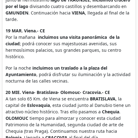
por el lago
divisando cuatro castillos y desembarcando en
GMUNDEN
. Continuación hacia
VIENA
, llegada al final de la
tarde.
19 MAR. Viena.- CE
Por la mañana
incluimos una visita panorámica de la
ciudad
; podrá conocer sus majestuosas avenidas, sus
hermosísimos palacios, sus grandes parques, su centro
histórico.
Por la noche
incluimos un traslado a la plaza del
Ayuntamiento
, podrá disfrutar su iluminación y la actividad
nocturna de las calles vecinas.
20 MIE. Viena- Bratislava- Olomouc- Cracovia.- CE
A tan solo 65 Km. de Viena se encuentra
BRATISLAVA
, la
capital de
Eslovaquia
, esta ciudad junto al Danubio tiene un
atractivo núcleo histórico. Tras ello pasamos a
Chequia
.
OLOMOUC
tiempo para almorzar y conocer esta ciudad
Patrimonio de la Humanidad, segunda ciudad de arte de
Chequia (tras Praga). Continuamos nuestra ruta hacia
Polonia
. Llegada a
CRACOVIA
al final del día.