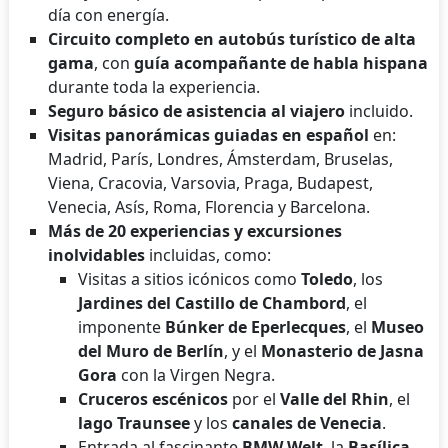
día con energía.
Circuito completo en autobús turístico de alta
gama
, con
guía acompañante de habla hispana
durante toda la experiencia.
Seguro básico de asistencia al viajero
incluido.
Visitas panorámicas guiadas en español
en:
Madrid, París, Londres, Ámsterdam, Bruselas,
Viena, Cracovia, Varsovia, Praga, Budapest,
Venecia, Asís, Roma, Florencia y Barcelona.
Más de 20 experiencias y excursiones
inolvidables
incluidas, como:
Visitas a sitios icónicos como
Toledo
, los
Jardines del Castillo de Chambord
, el
imponente
Búnker de Eperlecques
, el
Museo
del Muro de Berlín
, y el
Monasterio de Jasna
Gora
con la Virgen Negra.
Cruceros escénicos
por el
Valle del Rhin
, el
lago Traunsee
y los
canales de Venecia
.
Entrada al fascinante
BMW Welt
, la
Basílica