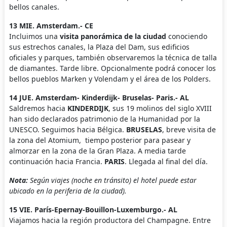
bellos canales.
13 MIE. Amsterdam.- CE
Incluimos una
visita panorámica de la ciudad
conociendo
sus estrechos canales, la Plaza del Dam, sus edificios
oficiales y parques, también observaremos la técnica de talla
de diamantes. Tarde libre. Opcionalmente podrá conocer los
bellos pueblos Marken y Volendam y el área de los Polders.
14 JUE. Amsterdam- Kinderdijk- Bruselas- Paris.- AL
Saldremos hacia
KINDERDIJK
, sus 19 molinos del siglo XVIII
han sido declarados patrimonio de la Humanidad por la
UNESCO. Seguimos hacia Bélgica.
BRUSELAS
, breve visita de
la zona del Atomium, tiempo posterior para pasear y
almorzar en la zona de la Gran Plaza. A media tarde
continuación hacia Francia.
PARIS
. Llegada al final del día.
Nota:
Según viajes (noche en tránsito) el hotel puede estar
ubicado en la periferia de la ciudad).
15 VIE. París-Epernay-Bouillon-Luxemburgo.- AL
Viajamos hacia la región productora del Champagne. Entre