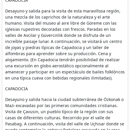
CAPADOCIA
Desayuno y salida para la visita de esta maravillosa región,
una mezcla de los caprichos de la naturaleza y el arte
humano. Visita del museo al aire libre de Göreme con las
iglesias rupestres decoradas con frescos. Paradas en los
valles de Avcilar y Güvercinlik donde se disfruta de un
increíble paisaje lunar. A continuación, se visitará un centro
de joyas y piedras típicas de Capadocia y un taller de
alfombras para aprender sobre su producción. Cena y
alojamiento. (En Capadocia tendrán posibilidad de realizar
una excursión en globo aerostático opcionalmente al
amanecer y participar en un espectáculo de bailes folklóricos
en una típica cueva con bebidas regionales ilimitadas).
CAPADOCIA
Desayuno y salida hacia la ciudad subterránea de Özkonak o
Mazi excavadas por las primeras comunidades cristianas.
Visita de Çavusin, un pueblo típico de la región con sus
casas de diferentes culturas. Recorrido por el valle de
Pasabag. A continuación, visita del valle de Uçhisar donde se
puede contemplar la antigua fortaleza excavada en la roca.