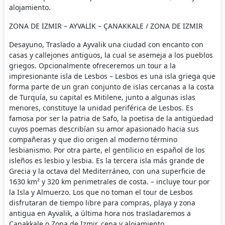
alojamiento.
ZONA DE IZMIR – AYVALIK – ÇANAKKALE / ZONA DE IZMIR
Desayuno, Traslado a Ayvalik una ciudad con encanto con
casas y callejones antiguos, la cual se asemeja a los pueblos
griegos. Opcionalmente ofreceremos un tour a la
impresionante isla de Lesbos – Lesbos es una isla griega que
forma parte de un gran conjunto de islas cercanas a la costa
de Turquía, su capital es Mitilene, junto a algunas islas
menores, constituye la unidad periférica de Lesbos. Es
famosa por ser la patria de Safo, la poetisa de la antigüedad
cuyos poemas describían su amor apasionado hacia sus
compañeras y que dio origen al moderno término
lesbianismo. Por otra parte, el gentilicio en español de los
isleños es lesbio y lesbia. Es la tercera isla más grande de
Grecia y la octava del Mediterráneo, con una superficie de
1630 km² y 320 km perimetrales de costa. – incluye tour por
la Isla y Almuerzo. Los que no toman el tour de Lesbos
disfrutaran de tiempo libre para compras, playa y zona
antigua en Ayvalik, a última hora nos trasladaremos a
Canakkale o Zona de Izmir, cena y alojamiento.