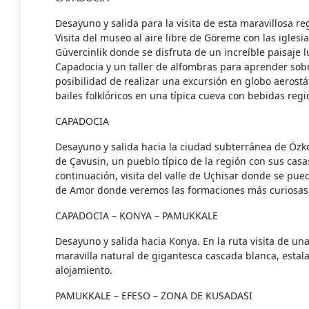
Desayuno y salida para la visita de esta maravillosa r
Visita del museo al aire libre de Göreme con las iglesi
Güvercinlik donde se disfruta de un increíble paisaje l
Capadocia y un taller de alfombras para aprender sob
posibilidad de realizar una excursión en globo aerost
bailes folklóricos en una típica cueva con bebidas regi
CAPADOCIA
Desayuno y salida hacia la ciudad subterránea de Özk
de Çavusin, un pueblo típico de la región con sus casas
continuación, visita del valle de Uçhisar donde se pued
de Amor donde veremos las formaciones más curiosas 
CAPADOCIA – KONYA – PAMUKKALE
Desayuno y salida hacia Konya. En la ruta visita de u
maravilla natural de gigantesca cascada blanca, estala
alojamiento.
PAMUKKALE – EFESO – ZONA DE KUSADASI