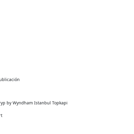
publicación
ryp by Wyndham Istanbul Topkapi
rt