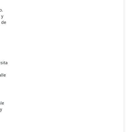
o.
 y
s de
sita
lle
le
y