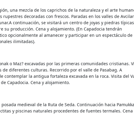
egión, una mezcla de los caprichos de la naturaleza y el arte human
as rupestres decoradas con frescos. Paradas en los valles de Avcilar
unar.A continuación, se visitará un centro de joyas y piedras típica
re su producción. Cena y alojamiento. (En Capadocia tendrán
ático opcionalmente al amanecer y participar en un espectáculo de
onales ilimitadas).
onak o Maz? excavadas por las primeras comunidades cristianas. Vi
 de diferentes culturas. Recorrido por el valle de Pasabag. A
e contemplar la antigua fortaleza excavada en la roca. Visita del Va
de Capadocia. Cena y alojamiento.
na posada medieval de la Ruta de Seda. Continuación hacia Pamukka
ctitas y piscinas naturales procedentes de fuentes termales. Cena 